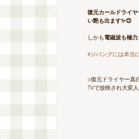
復元カールドライヤ
い艶も出ます✨😊
しかも
電磁波も極力
#ジパングには本当
○復元ドライヤー真
TVで放映され大変人