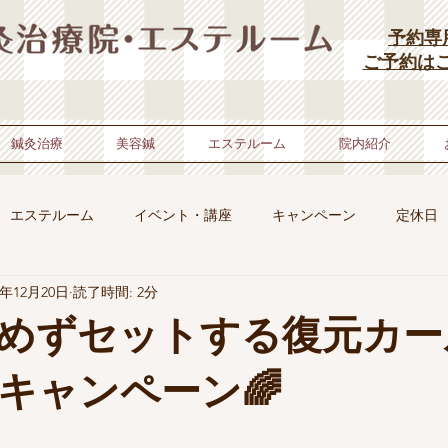
予約専用
​ご予約は
鍼灸治療
美容鍼
エステルーム
院内紹介
エステルーム
イベント・講座
キャンペーン
定休日
0年12月20日
読了時間: 2分
 エステルーム
イベント・講演会
日常
健康美肌コラム
傷めずセットする復元カ
院長ブログ〜東洋医学で世界変える〜
キャンペーン
オン
キャンペーン🌈