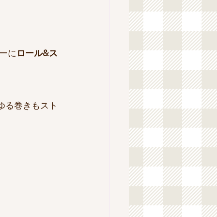
ーに
ロール&ス
ゆる巻きもスト