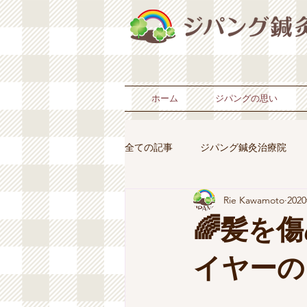
ホーム
ジパングの思い
全ての記事
ジパング鍼灸治療院
Rie Kawamoto
202
ジパング鍼灸治療院
ジパング
🌈髪を
鍼灸治療症例
美容鍼症例
イヤーの