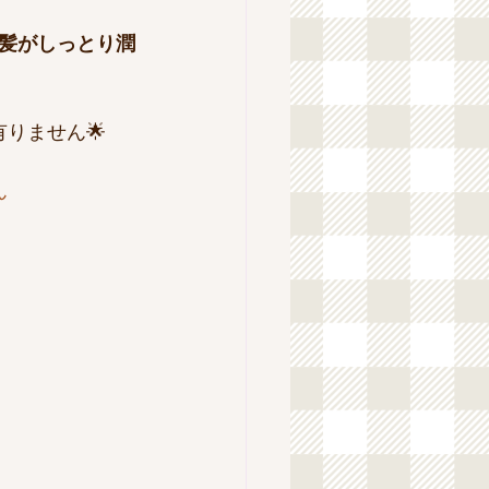
髪がしっとり潤
りません🌟
ん