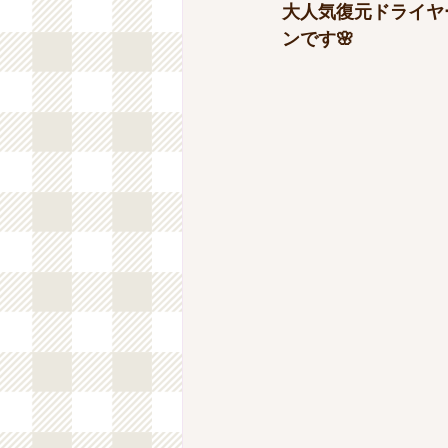
Untitled Category
シナリー化
大人気復元ドライヤ
ンです🌸