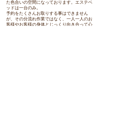
た色合いの空間になっております。エステベ
ッドは一台のみ。
予約をたくさんお取りする事はできません
が、その分流れ作業ではなく、一人一人のお
客様やお客様の身体とじっくり向き合って心
を込めて施術をしたい。
お客様にもゆったりとエステを受けて頂きた
い・・・
そう願っている副院長のマンツーマ
ンの施術が受けられます。
キッズスペース
子育て中のお母さんや小さなお子様がいらっ